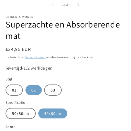
van
1
/
19
EMINENTS-WONEN
Superzachte en Absorberende
mat
Normale
€34,95 EUR
prijs
Inclusief btw.
Verzendkosten
worden berekend bij de checkout.
levertijd-1/2 werkdagen
Stijl
01
02
03
Specification
50x80cm
40x60cm
Aantal