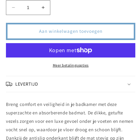
Aantal
Aantal
verlagen
verhogen
voor
voor
Superzachte
Superzachte
Aan winkelwagen toevoegen
en
en
Absorberende
Absorberende
mat
mat
Meer betalingsopties
LEVERTIJD
Breng comfort en veiligheid in je badkamer met deze
superzachte en absorberende badmat. De dikke, getufte
vezels zorgen voor een luxe gevoel onder je voeten en nemen
vocht snel op, waardoor je vloer droog en schoon blijft.
Dankzij de antislip onderkant blijft de mat stevig op zijn