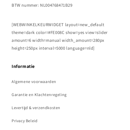
BTW nummer: NL004768471B29
[WEBWINKELKEURWIDGET layout=new_default
theme=dark color=#FE008C show=yes view=slider
amount=6 width=manual width_amount=280px
height=250px interval=5000 language=nld]
Informatie
Algemene voorwaarden
Garantie en Klachtenregeling
Levertijd & verzendkosten
Privacy Beleid