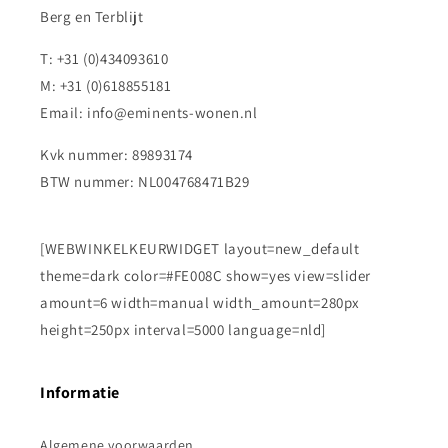
Berg en Terblijt
T: +31 (0)434093610
M: +31 (0)618855181
Email: info@eminents-wonen.nl
Kvk nummer: 89893174
BTW nummer: NL004768471B29
[WEBWINKELKEURWIDGET layout=new_default
theme=dark color=#FE008C show=yes view=slider
amount=6 width=manual width_amount=280px
height=250px interval=5000 language=nld]
Informatie
Algemene voorwaarden