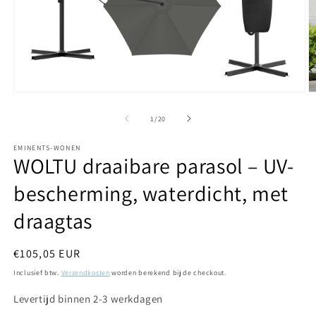
Media
M
1
2
openen
o
van
1
/
20
in
in
modaal
m
EMINENTS-WONEN
WOLTU draaibare parasol – UV-
bescherming, waterdicht, met
draagtas
Normale
€105,05 EUR
prijs
Inclusief btw.
Verzendkosten
worden berekend bij de checkout.
Levertijd binnen 2-3 werkdagen